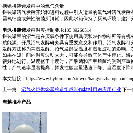
搪瓷拼装罐发酵中的氧气含量
拼装罐沼气发酵开始和进料过程中引入适量的氧气对沼气发酵
需氧细菌或兼性细菌所消耗，因此水箱保持了厌氧环境，这部
电泳拼装罐
发酵温度控制要求135 89260514
拼装罐里的沼气是在厌氧条件下使用粪便和农作物秸秆等有机
质能源。开展沼气发酵研究具有重要意义和作用。沼气发酵可
发酵方法称为常温发酵。沼气发酵受温度和温度波动的影响。
如果在短时间内温度波动太大，可能会导致气体产生停止。海
很好地进行。温度低于十度时，产酸菌和产甲烷菌均受到严重
性，产气速率显着提高，挥发性酸含量迅速下降。当温度下降
本文链接：https://www.hyhbm.com/xinwen/hangye-zhaoqichanli
上一篇：
沼气火炬燃烧器构造组成制作材料用途应用行业
下一
海越推荐产品