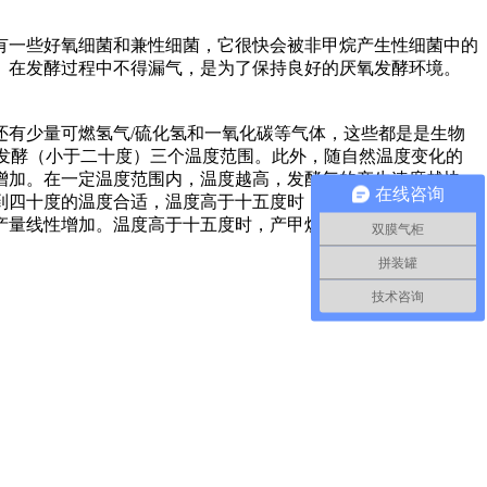
有一些好氧细菌和兼性细菌，它很快会被非甲烷产生性细菌中的
。在发酵过程中不得漏气，是为了保持良好的厌氧发酵环境。
有少量可燃氢气/硫化氢和一氧化碳等气体，这些都是是生物
发酵（小于二十度）三个温度范围。此外，随自然温度变化的
增加。在一定温度范围内，温度越高，发酵气的产生速度越快；
在线咨询
到四十度的温度合适，温度高于十五度时，厌氧拼装罐发酵可以
产量线性增加。温度高于十五度时，产甲烷菌具有活跃的代谢活
双膜气柜
拼装罐
技术咨询