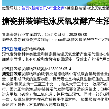
位置导航：
首页
>
新闻资讯
>
行业文库
>
搪瓷拼装罐电泳厌氧发
搪瓷拼装罐电泳厌氧发酵产生
青岛海越行业文库
浏览：1537 次
日期：2020-06-09
哪些因素导致搪瓷拼装罐hyhbm.com电泳拼装罐发酵中产
沼气拼装罐
发酵物料种类
沼气发酵物料种类数量和搪瓷拼装罐厌氧发酵产生沼气量多少
细菌少而慢，其有机酸和发酵液积累缓慢，导致出产的沼气甲
沼气拼装罐发酵物料碳氮比1358926 0514
搪瓷拼装罐
发酵物料的碳/氮比是指物料中有机碳含量与氮含
量，是形成甲烷的重要物质。氮元素也是构成微生物细胞的主
料的碳/氮优选为十三至三十比一，如果大于三十比一效果不好
行。因此正常的海.越拼装罐沼气发酵需要合适的碳氮比，但
进入甲烷（碳烷）和二氧化碳，并释放出沼气。同时一部分碳
一次，所得细胞材料在死亡后被用作原材料。 如果厌氧消化器
保留时间越长，对氮的输入需求就越少。