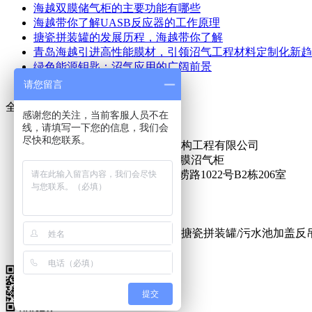
海越双膜储气柜的主要功能有哪些
海越带你了解UASB反应器的工作原理
搪瓷拼装罐的发展历程，海越带你了解
青岛海越引进高性能膜材，引领沼气工程材料定制化新趋
绿色能源钥匙：沼气应用的广阔前景
畜牧业与沼气工程的协同发展
请您留言
全国免费服务电话：
感谢您的关注，当前客服人员不在
135-8926-0514
线，请填写一下您的信息，我们会
尽快和您联系。
版权所有 ©2026 青岛海越膜结构工程有限公司
双膜储气柜www.hyhbm.com双膜沼气柜
地址：山东省青岛市李沧区北崂路1022号B2栋206室
XML站图
鲁ICP备19008281号-2
网站建设
专业生产双膜沼气储气柜/电泳搪瓷拼装罐/污水池加盖反
提交