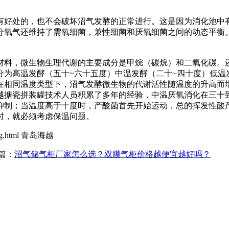
有好处的，也不会破坏沼气发酵的正常进行。这是因为消化池中
分氧气还维持了需氧细菌，兼性细菌和厌氧细菌之间的动态平衡
材料，微生物生理代谢的主要成分是甲烷（碳烷）和二氧化碳。还
分为高温发酵（五十~六十五度）中温发酵（二十~四十度）低温
在相同温度类型下，沼气发酵微生物的代谢活性随温度的升高而
越搪瓷拼装罐技术人员积累了多年的经验，中温厌氧消化在三十
抑制；当温度高于十度时，产酸菌首先开始运动，总的挥发性酸
时，就必须考虑保温问题。
ang.html 青岛海越
篇：
沼气储气柜厂家怎么选？双膜气柜价格越便宜越好吗？