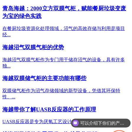
‌青岛海越：2000立方双膜气柜，赋能餐厨垃圾变废
为宝的绿色实践
在餐厨垃圾资源化处理领域，沼气的高效存储与利用是项目
经...
海越沼气双膜气柜的优势
海越沼气双膜气柜作为专门用于储存沼气的设备，具有许多
独...
海越双膜储气柜的主要功能有哪些
双膜储气柜作为沼气存储领域的新型设备，凭借其环保特
性、...
海越带你了解UASB反应器的工作原理
UASB反应器是专为厌氧工艺设计的特殊装置，属于污水处...
可以介绍下你们的产品么？