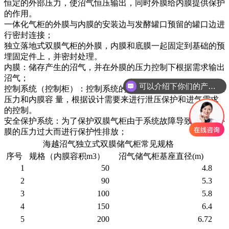
恒定的外部压力，使沼气恒压输出，同时外膜给内膜提供保护
的作用。
一体化气柜的外膜与内膜的安装边与发酵罐口预留的罐口边进
行密封连接；
独立落地式双膜气柜的外膜，内膜和底膜一起固定到基础的预
埋固定件上，并密封处理。
内膜：储存产生的沼气，并在外膜的压力控制下根据需求输出
沼气；
可以介绍下你们的产品么？
控制系统（控制柜）：控制系统的主要作用是检测沼气储气柜
压力和内膜容 量，根据设计需要来进行泄压保护和进气需求
的控制。
安全保护系统：为了保护双膜气柜由于系统故障导致内膜或外
膜的压力过大而进行保护性排放；
海越沼气独立式双膜储气柜常见规格
序号
规格（内膜容积m3）
沼气储气柜基座直径(m)
1
50
4.8
2
90
5.3
3
100
5.8
4
150
6.4
5
200
6.72