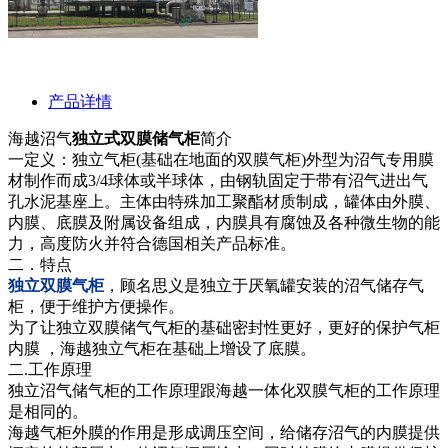
产品详情
海越沼气
独立式双膜储气柜
简介
一定义：独立气柜(基础在地面的双膜气柜)外型为沼气专用膜
材制作而成3/4球体或半球体，由钢轨固定于带有沼气进出气
孔水泥基座上。主体由特殊加工聚酯材质制成，罐体由外膜、
内膜、底膜及附属设备组成，内膜具有腐蚀及各种微生物的能
力，高度防火并符合德国相关产品标准。
二．特点
独立双膜气柜
，顾名思义是独立于厌氧罐安装的沼气储存气
柜，便于维护方便操作。
为了让独立双膜储气气柜的基础密封性更好，更好的保护气柜
内膜 ，海越独立气柜在基础上增设了底膜。
二.工作原理
独立沼气储气柜的工作原理跟海越一体化双膜气柜的工作原理
是相同的。
海越气柜外膜的作用是形成调压空间，给储存沼气的内膜提供