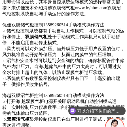
用寿命得以延长，其本身自控系统运转模式的选择非常关键，
接下来优佳技术介绍海越双膜储气柜www.hyhbm.com双膜沼
气柜控制系统自动与手动运行的操作方法。
优佳双膜储气柜控制13589260514手动模式操作方法
a.储气柜控制系统都有手动自动工作模式，可以控制气柜的运
行和停止。
双膜储气柜
处于手动模式工作风机只可以手动暂
停，不能启用自动停止模式。
b.风力机可以对外膜加压。当外膜压力低于用户设置的值时，
风力机将自动开始补偿压力，从而让内膜中的气压增加。
c.沼气柜安全水封可以起到安全阀的功能，确保标配管件中储
气柜内部压力。当海.越储气柜中的压力太高时，可以通过安
全水封排出超出的气体，以防止双膜气柜过压承载。
d.系统的所有数字显示控制仪表都具有四至二十毫安输出端
子，供操作员收集信号。
海越双膜沼气柜控制13589260514自动模式操作方法
a.打开海 越双膜气柜电源开关即启动风机自动控制模式运
转，实时控制压力仪表数字上的报警值，显示控制仪表依据所
可以介绍下你们的产品么？
需的气体输出压力范围。
b.
双膜沼气柜
显示控制仪表已在出厂时进行了调试，因此无需
再次进行调整。