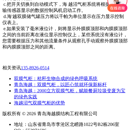
c.把开关切换到自动模式下，海 越沼气柜系统将根据压力传
输传感器显示的数据控制风机启动工作。
d.海'越双膜储气罐压力将以千帕为单位显示在压力显示控制
仪表上。
e.如果安装了毫米液位计，则将显示外膜膜顶部和内膜膜顶部
之间的当前距离在液位显示控制仪上，某些系统没有液位计，
您需要根据压力和其他流量条件从观察孔手动观察外膜膜顶部
和内膜膜顶部之间的距离。
相关资讯
135-8926-0514
双膜气柜：秸秆生物合成的绿色呼吸系统
青岛海越：双膜气柜，以匠心筑就环保新标杆
‌青岛海越：2000立方双膜气柜，赋能餐厨垃圾变废为宝
的绿色实践
海越沼气双膜气柜的优势
版权所有 © 2026 青岛海越膜结构工程有限公司
地址：山东省青岛市李沧区北崂路1022号B2栋206室