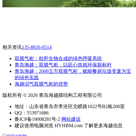
相关资讯
135-8926-0514
双膜气柜：秸秆生物合成的绿色呼吸系统
青岛海越：双膜气柜，以匠心筑就环保新标杆
‌青岛海越：2000立方双膜气柜，赋能餐厨垃圾变废为宝
的绿色实践
海越沼气双膜气柜的优势
版权所有 © 2026 青岛海越膜结构工程有限公司
地址：山东省青岛市李沧区北崂路1022号B2栋206室
QQ：553971686
鲁ICP备19008281号-2
网站建设
建议使用电脑浏览 HYHBM.com 了解更多海越信息