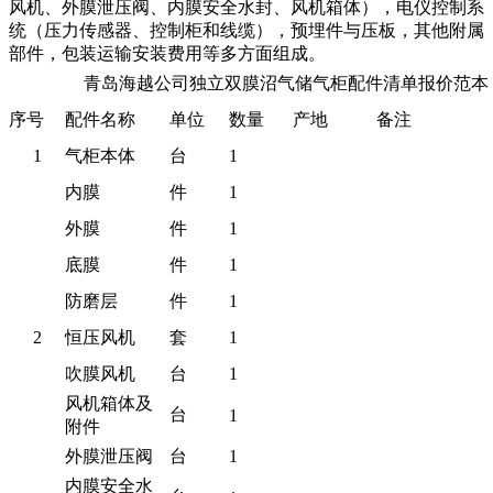
风机、外膜泄压阀、内膜安全水封、风机箱体），电仪控制系
统（压力传感器、控制柜和线缆），预埋件与压板，其他附属
部件，包装运输安装费用等多方面组成。
青岛海越公司独立双膜沼气储气柜配件清单报价范本
序号
配件名称
单位
数量
产地
备注
1
气柜本体
台
1
内膜
件
1
外膜
件
1
底膜
件
1
防磨层
件
1
2
恒压风机
套
1
吹膜风机
台
1
风机箱体及
台
1
附件
外膜泄压阀
台
1
内膜安全水