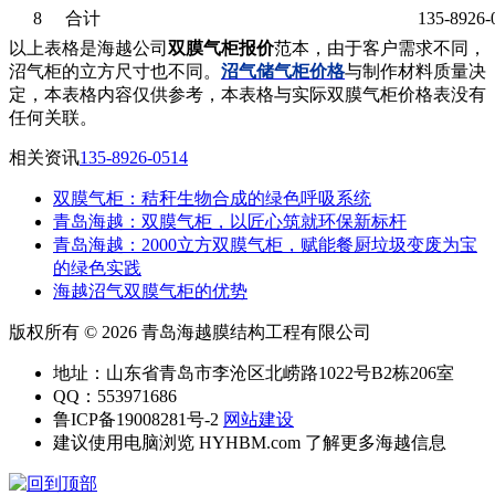
8
合计
135-8926-
以上表格是海越公司
双膜气柜报价
范本，由于客户需求不同，
沼气柜的立方尺寸也不同。
沼气储气柜价格
与制作材料质量决
定，本表格内容仅供参考，本表格与实际双膜气柜价格表没有
任何关联。
相关资讯
135-8926-0514
双膜气柜：秸秆生物合成的绿色呼吸系统
青岛海越：双膜气柜，以匠心筑就环保新标杆
‌青岛海越：2000立方双膜气柜，赋能餐厨垃圾变废为宝
的绿色实践
海越沼气双膜气柜的优势
版权所有 © 2026 青岛海越膜结构工程有限公司
地址：山东省青岛市李沧区北崂路1022号B2栋206室
QQ：553971686
鲁ICP备19008281号-2
网站建设
建议使用电脑浏览 HYHBM.com 了解更多海越信息