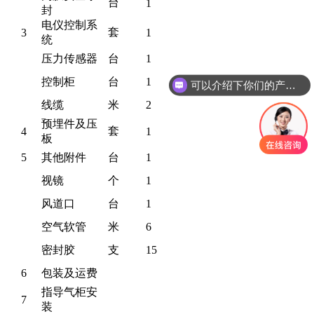
台
1
封
电仪控制系
套
3
1
统
压力传感器
台
1
控制柜
台
1
可以介绍下你们的产品么？
线缆
米
2
预埋件及压
套
4
1
板
5
其他附件
台
1
视镜
个
1
风道口
台
1
空气软管
米
6
密封胶
支
15
6
包装及运费
指导气柜安
7
装