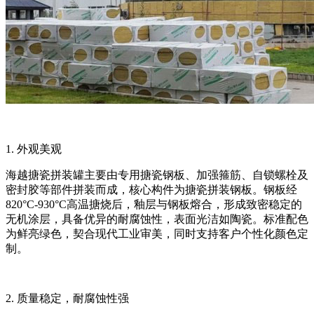
1. 外观美观
海越搪瓷拼装罐主要由专用搪瓷钢板、加强箍筋、自锁螺栓及
密封胶等部件拼装而成，核心构件为搪瓷拼装钢板。钢板经
820°C-930°C高温搪烧后，釉层与钢板熔合，形成致密稳定的
无机涂层，具备优异的耐腐蚀性，表面光洁如陶瓷。标准配色
为鲜亮绿色，契合现代工业审美，同时支持客户个性化颜色定
制。
2. 质量稳定，耐腐蚀性强