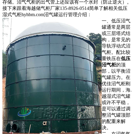
存储。沼气气柜的出气管上还应该有一个水封（防止逆火）。
接下来跟着海越储气柜厂家135-8926-0514简单了解相关低压
湿式气柜hyhbm.com沼气罐运行管理介绍：
一、低压沼气
罐通常是两层
或三层塔式结
构，是常见的
导轨浮动式沼
气柜。配比较
重铁压在
低压
沼气柜
的顶
部，以平衡沼
气罐压力。在
优佳沼气柜刚
运行期间，海.
越湿式沼气罐
或许不平稳，
是可以通过调
整沼气罐顶部
的配重来解
决。
二、在沼气气