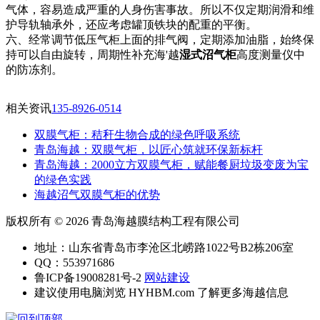
气体，容易造成严重的人身伤害事故。所以不仅定期润滑和维
护导轨轴承外，还应考虑罐顶铁块的配重的平衡。
六、经常调节低压气柜上面的排气阀，定期添加油脂，始终保
持可以自由旋转，周期性补充海'越
湿式沼气柜
高度测量仪中
的防冻剂。
相关资讯
135-8926-0514
双膜气柜：秸秆生物合成的绿色呼吸系统
青岛海越：双膜气柜，以匠心筑就环保新标杆
‌青岛海越：2000立方双膜气柜，赋能餐厨垃圾变废为宝
的绿色实践
海越沼气双膜气柜的优势
版权所有 © 2026 青岛海越膜结构工程有限公司
地址：山东省青岛市李沧区北崂路1022号B2栋206室
QQ：553971686
鲁ICP备19008281号-2
网站建设
建议使用电脑浏览 HYHBM.com 了解更多海越信息