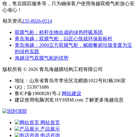
收，售后跟踪服务等，只为确保客户使用海越双模气柜放心安
心省心！
相关资讯
135-8926-0514
双膜气柜：秸秆生物合成的绿色呼吸系统
青岛海越：双膜气柜，以匠心筑就环保新标杆
‌青岛海越：2000立方双膜气柜，赋能餐厨垃圾变废为宝
的绿色实践
海越沼气双膜气柜的优势
版权所有 © 2026 青岛海越膜结构工程有限公司
地址：山东省青岛市李沧区北崂路1022号B2栋206室
QQ：553971686
鲁ICP备19008281号-2
网站建设
建议使用电脑浏览 HYHBM.com 了解更多海越信息
网站首页
产品展示
电话咨询