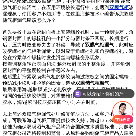
www.hyhbm.com双膜储气柜，不少畜牧养殖企业采用海 越双
膜气柜存储沼气，在应用环境较长运行中，会遇到
双膜气柜
渗
漏现象，使用客户不知所措，在这里海越技术小编告诉您双膜
储气柜漏气应该怎么办？
首先要校正后在密封面板上安装螺栓孔时，由于预制误差，角
钢密封面上的螺栓孔的一小部分与密封条不匹配。长期运行
后，压力时效变形失去了补偿，导致了
双膜气柜漏气
，此时应
改变螺栓的气柜泄漏量，以对应于角螺栓孔和角膜螺栓孔，避
免在拧紧单个螺栓时发生滑丝与螺栓变形现象。
接着调整角钢密表面和海 越外密封膜的平整角度，并将角钢
密封面的平整度控制在半毫米左右。
然后重新拧紧双膜燃气柜的橡胶膜与波纹板之间的固定螺栓，
预防减少松动和脱落的因素，造成
双膜储气柜漏气
。
最后采用海.越胶膜减少老化裂纹，事先准备与原始薄膜材料
可以介绍下你们的产品么？
相同的合适橡胶垫圈，对需要维修的零件进行打磨并均匀涂抹
胶水，海'越紧固按压挤压四个小时左右时间。
以上简述双膜气柜漏气处理修复解决方法，如客户不能自己完
成，可联系海越气柜厂家提供技术支持，海越135-8926-0514
优佳为确保双膜沼气柜产品均符合国家技术质量标准，海越双
膜气柜公司严格控制和监督，从原料采购到储气柜产品入库验