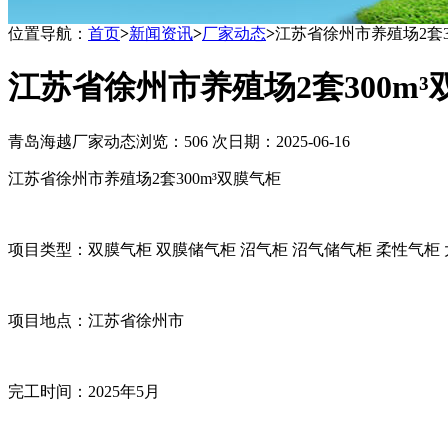
位置导航：
首页
>
新闻资讯
>
厂家动态
>
江苏省徐州市养殖场2套30
江苏省徐州市养殖场2套300m³
青岛海越厂家动态
浏览：506 次
日期：2025-06-16
江苏
省
徐州
市
养殖场
2
套
300m³
双膜气柜
项目类型：
双膜气柜
双膜储气柜
沼气柜
沼气储气柜
柔性气柜
项目地点：
江苏省
徐州市
完工时间：
2025
年
5
月