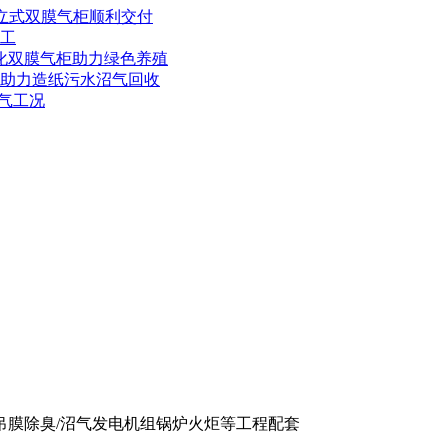
独立式双膜气柜顺利交付
竣工
体化双膜气柜助力绿色养殖
，助力造纸污水沼气回收
产气工况
吊膜除臭/沼气发电机组锅炉火炬等工程配套