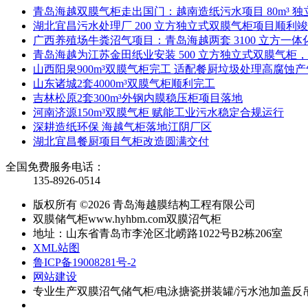
青岛海越双膜气柜走出国门：越南造纸污水项目 80m³ 
湖北宜昌污水处理厂 200 立方独立式双膜气柜项目顺利
广西养殖场牛粪沼气项目：青岛海越两套 3100 立方一
青岛海越为江苏金田纸业安装 500 立方独立式双膜气柜
山西阳泉900m³双膜气柜完工 适配餐厨垃圾处理高腐蚀
山东诸城2套4000m³双膜气柜顺利完工
吉林松原2套300m³外钢内膜稳压柜项目落地
河南济源150m³双膜气柜 赋能工业污水稳定合规运行
深耕造纸环保 海越气柜落地江阴厂区
湖北宜昌餐厨项目气柜改造圆满交付
全国免费服务电话：
135-8926-0514
版权所有 ©2026 青岛海越膜结构工程有限公司
双膜储气柜www.hyhbm.com双膜沼气柜
地址：山东省青岛市李沧区北崂路1022号B2栋206室
XML站图
鲁ICP备19008281号-2
网站建设
专业生产双膜沼气储气柜/电泳搪瓷拼装罐/污水池加盖反