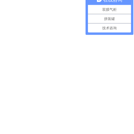
双膜气柜
拼装罐
技术咨询