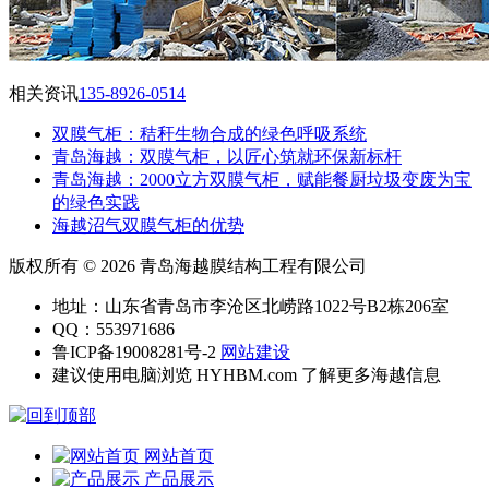
相关资讯
135-8926-0514
双膜气柜：秸秆生物合成的绿色呼吸系统
青岛海越：双膜气柜，以匠心筑就环保新标杆
‌青岛海越：2000立方双膜气柜，赋能餐厨垃圾变废为宝
的绿色实践
海越沼气双膜气柜的优势
版权所有 © 2026 青岛海越膜结构工程有限公司
地址：山东省青岛市李沧区北崂路1022号B2栋206室
QQ：553971686
鲁ICP备19008281号-2
网站建设
建议使用电脑浏览 HYHBM.com 了解更多海越信息
网站首页
产品展示