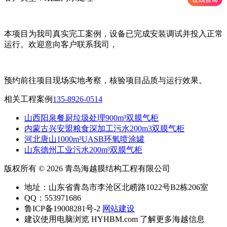
本项目为我司真实完工案例，设备已完成安装调试并投入正常
运行。欢迎意向客户联系我司，
预约前往项目现场实地考察，核验项目品质与运行效果。
相关工程案例
135-8926-0514
山西阳泉餐厨垃圾处理900m³双膜气柜
内蒙古兴安盟粮食深加工污水200m3双膜气柜
河北唐山1000m³UASB环氧喷涂罐
山东德州工业污水200m³双膜气柜
版权所有 © 2026 青岛海越膜结构工程有限公司
地址：山东省青岛市李沧区北崂路1022号B2栋206室
QQ：553971686
鲁ICP备19008281号-2
网站建设
建议使用电脑浏览 HYHBM.com 了解更多海越信息