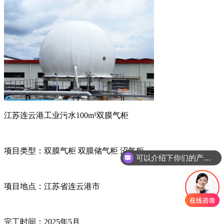
江苏连云港工业污水
100m³
双膜气柜
项目类型：
双膜气柜
双膜储气柜
沼气柜
可以介绍下你们的产品么？
项目地点：
江苏省连云港市
完工时间：
2025
年
5
月