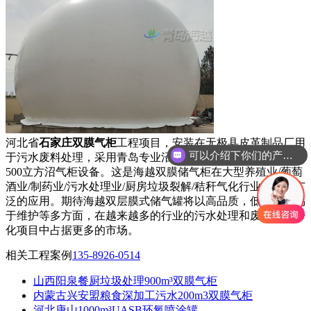
河北省
石家庄双膜气柜
工程项目，安装在无极县皮革制品厂用
可以介绍下你们的产品么？
于污水废料处理，采用青岛专业沼气柜厂家定制加工生产的
500立方沼气柜设备。这是海越双膜储气柜在大型养殖业/葡萄
酒业/制药业/污水处理业/厨房垃圾裂解/秸秆气化行业得到了广
泛的应用。期待海越双层膜式储气罐将以高品质，低成本和易
于维护等多方面，在越来越多的行业的污水处理和废物环境净
化项目中占据更多的市场。
相关工程案例
135-8926-0514
山西阳泉餐厨垃圾处理900m³双膜气柜
内蒙古兴安盟粮食深加工污水200m3双膜气柜
河北唐山1000m³UASB环氧喷涂罐