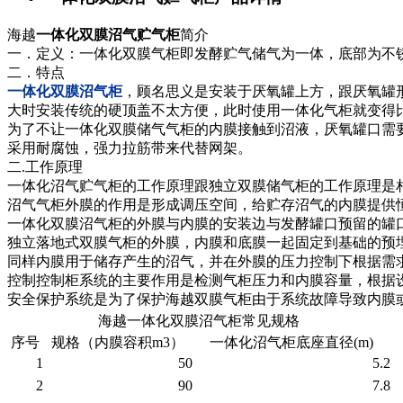
海越
一体化双膜沼气贮气柜
简介
一．定义：一体化双膜气柜即发酵贮气储气为一体，底部为不锈
二．特点
一体化双膜沼气柜
，顾名思义是安装于厌氧罐上方，跟厌氧罐
大时安装传统的硬顶盖不太方便，此时使用一体化气柜就变得
为了不让一体化双膜储气气柜的内膜接触到沼液，厌氧罐口需
采用耐腐蚀，强力拉筋带来代替网架。
二.工作原理
一体化沼气贮气柜的工作原理跟独立双膜储气柜的工作原理是
沼气气柜外膜的作用是形成调压空间，给贮存沼气的内膜提供
一体化双膜沼气柜的外膜与内膜的安装边与发酵罐口预留的罐
独立落地式双膜气柜的外膜，内膜和底膜一起固定到基础的预
同样内膜用于储存产生的沼气，并在外膜的压力控制下根据需
控制控制柜系统的主要作用是检测气柜压力和内膜容量，根据
安全保护系统是为了保护海越双膜气柜由于系统故障导致内膜
海越一体化双膜沼气柜常见规格
序号
规格（内膜容积m3）
一体化沼气柜底座直径(m)
1
50
5.2
2
90
7.8