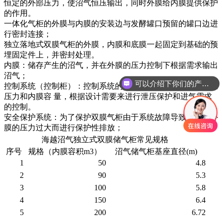
恒定的外部压力，使沼气恒压输出，同时外膜给内膜提供保护
的作用。
一体化气柜的外膜与内膜的安装边与发酵罐口预留的罐口边进
行密封连接；
独立落地式双膜气柜的外膜，内膜和底膜一起固定到基础的预
埋固定件上，并密封处理。
内膜：储存产生的沼气，并在外膜的压力控制下根据需求输出
沼气；
可以介绍下你们的产品么？
控制系统（控制柜）：控制系统的主要作用是检测沼气储气柜
压力和内膜容 量，根据设计需要来进行泄压保护和进气需求
的控制。
安全保护系统：为了保护双膜气柜由于系统故障导致内膜或外
膜的压力过大而进行保护性排放；
海越沼气独立式双膜储气柜常见规格
序号
规格（内膜容积m3）
沼气储气柜基座直径(m)
1
50
4.8
2
90
5.3
3
100
5.8
4
150
6.4
5
200
6.72