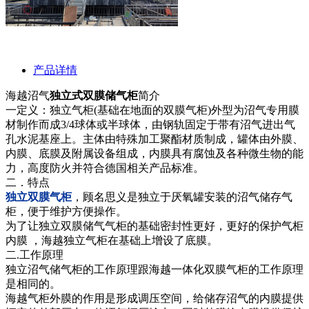
产品详情
海越沼气
独立式双膜储气柜
简介
一定义：独立气柜(基础在地面的双膜气柜)外型为沼气专用膜
材制作而成3/4球体或半球体，由钢轨固定于带有沼气进出气
孔水泥基座上。主体由特殊加工聚酯材质制成，罐体由外膜、
内膜、底膜及附属设备组成，内膜具有腐蚀及各种微生物的能
力，高度防火并符合德国相关产品标准。
二．特点
独立双膜气柜
，顾名思义是独立于厌氧罐安装的沼气储存气
柜，便于维护方便操作。
为了让独立双膜储气气柜的基础密封性更好，更好的保护气柜
内膜 ，海越独立气柜在基础上增设了底膜。
二.工作原理
独立沼气储气柜的工作原理跟海越一体化双膜气柜的工作原理
是相同的。
海越气柜外膜的作用是形成调压空间，给储存沼气的内膜提供